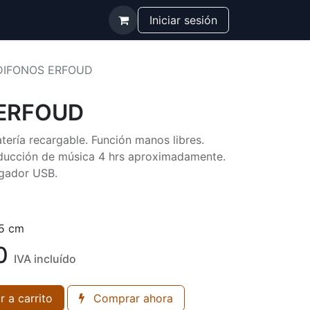
Iniciar sesión
DIFONOS ERFOUD
ERFOUD
tería recargable. Función manos libres.
ducción de música 4 hrs aproximadamente.
rgador USB.
.5 cm
0
IVA incluído
r a carrito
Comprar ahora