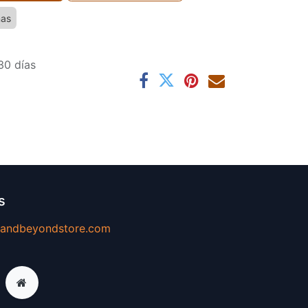
nas
30 días
s
@andbeyondstore.com