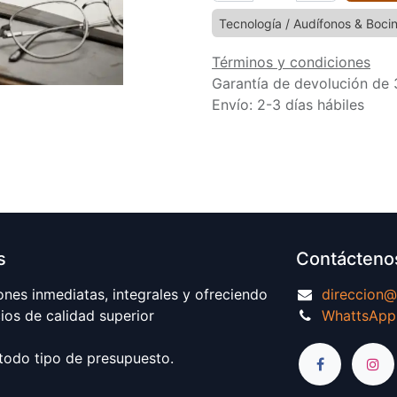
Tecnología / Audífonos & Boci
Términos y condiciones
Garantía de devolución de 
Envío: 2-3 días hábiles
s
Contácteno
ones inmediatas, integrales y ofreciendo
direccion
ios de calidad superior
WhattsApp
odo tipo de presupuesto.