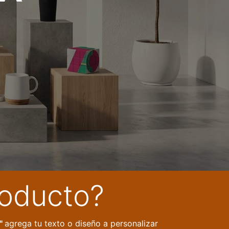
roducto?
l"
agrega tu texto o diseño a personalizar