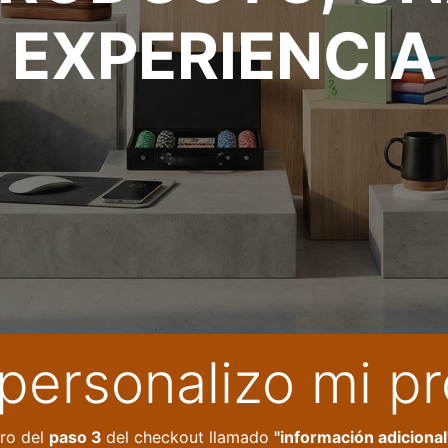
EXPERIENCIA
ersonalizo mi p
ro del
paso 3
del checkout llamado
"información adiciona