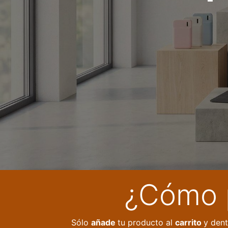
¿Cómo p
Sólo
añade
tu producto al
carrito
y dent